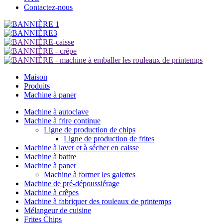
Contactez-nous
Maison
Produits
Machine à paner
Machine à autoclave
Machine à frire continue
Ligne de production de chips
Ligne de production de frites
Machine à laver et à sécher en caisse
Machine à battre
Machine à paner
Machine à former les galettes
Machine de pré-dépoussiérage
Machine à crêpes
Machine à fabriquer des rouleaux de printemps
Mélangeur de cuisine
Frites Chips