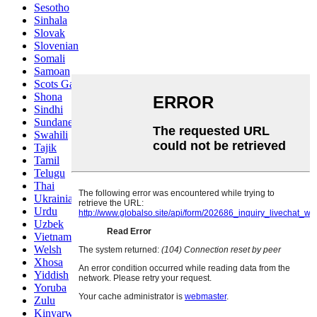
Sesotho
Sinhala
Slovak
Slovenian
Somali
Samoan
Scots Gaelic
Shona
Sindhi
Sundanese
Swahili
Tajik
Tamil
Telugu
Thai
Ukrainian
Urdu
Uzbek
Vietnamese
Welsh
Xhosa
Yiddish
Yoruba
Zulu
Kinyarwanda