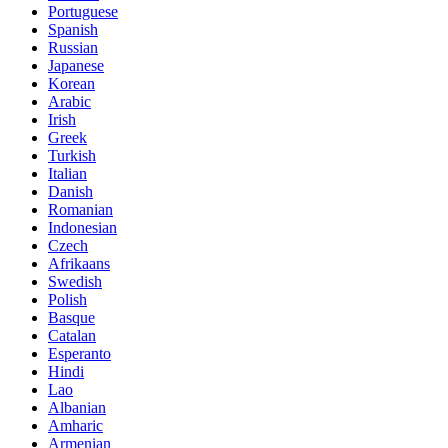
Portuguese
Spanish
Russian
Japanese
Korean
Arabic
Irish
Greek
Turkish
Italian
Danish
Romanian
Indonesian
Czech
Afrikaans
Swedish
Polish
Basque
Catalan
Esperanto
Hindi
Lao
Albanian
Amharic
Armenian