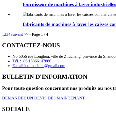
fournisseur de machines à laver industrielles
fabricants de machines à laver les caisses c
1
2
3
4
Suivant >
>>
Page 1 / 4
CONTACTEZ-NOUS
No.6056 rue Longhua, ville de Zhucheng, province du Shando
Tél. :
+86 15866147886
E-mail:
kxdmachine@gmail.com
BULLETIN D'INFORMATION
Pour toute question concernant nos produits ou nos tari
DEMANDEZ UN DEVIS DÈS MAINTENANT
SOCIALE