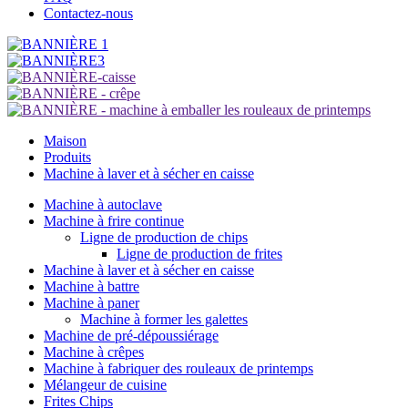
Contactez-nous
Maison
Produits
Machine à laver et à sécher en caisse
Machine à autoclave
Machine à frire continue
Ligne de production de chips
Ligne de production de frites
Machine à laver et à sécher en caisse
Machine à battre
Machine à paner
Machine à former les galettes
Machine de pré-dépoussiérage
Machine à crêpes
Machine à fabriquer des rouleaux de printemps
Mélangeur de cuisine
Frites Chips