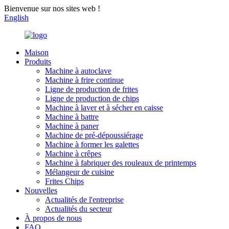
Bienvenue sur nos sites web !
English
Maison
Produits
Machine à autoclave
Machine à frire continue
Ligne de production de frites
Ligne de production de chips
Machine à laver et à sécher en caisse
Machine à battre
Machine à paner
Machine de pré-dépoussiérage
Machine à former les galettes
Machine à crêpes
Machine à fabriquer des rouleaux de printemps
Mélangeur de cuisine
Frites Chips
Nouvelles
Actualités de l'entreprise
Actualités du secteur
À propos de nous
FAQ