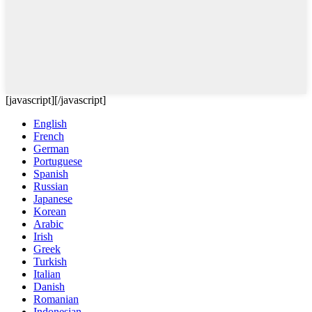
[javascript]
[/javascript]
English
French
German
Portuguese
Spanish
Russian
Japanese
Korean
Arabic
Irish
Greek
Turkish
Italian
Danish
Romanian
Indonesian