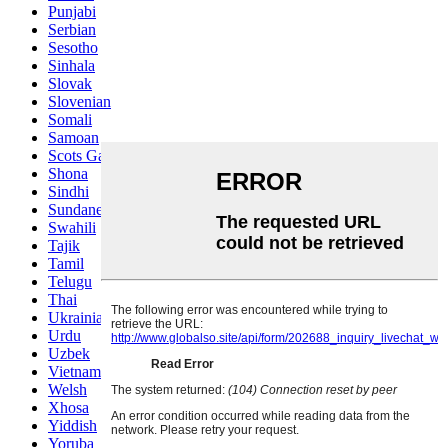
Punjabi
Serbian
Sesotho
Sinhala
Slovak
Slovenian
Somali
Samoan
Scots Gaelic
Shona
Sindhi
Sundanese
Swahili
Tajik
Tamil
Telugu
Thai
Ukrainian
Urdu
Uzbek
Vietnamese
Welsh
Xhosa
Yiddish
Yoruba