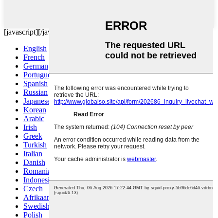
[javascript]
[/javascript]
English
French
German
Portuguese
Spanish
Russian
Japanese
Korean
Arabic
Irish
Greek
Turkish
Italian
Danish
Romanian
Indonesian
Czech
Afrikaans
Swedish
Polish