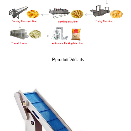
P
produit
D
détails