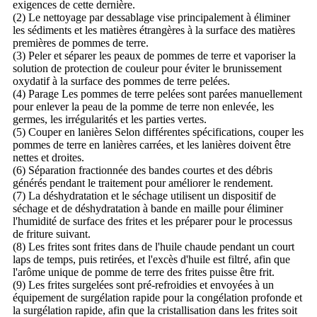
exigences de cette dernière.
(2) Le nettoyage par dessablage vise principalement à éliminer
les sédiments et les matières étrangères à la surface des matières
premières de pommes de terre.
(3) Peler et séparer les peaux de pommes de terre et vaporiser la
solution de protection de couleur pour éviter le brunissement
oxydatif à la surface des pommes de terre pelées.
(4) Parage Les pommes de terre pelées sont parées manuellement
pour enlever la peau de la pomme de terre non enlevée, les
germes, les irrégularités et les parties vertes.
(5) Couper en lanières Selon différentes spécifications, couper les
pommes de terre en lanières carrées, et les lanières doivent être
nettes et droites.
(6) Séparation fractionnée des bandes courtes et des débris
générés pendant le traitement pour améliorer le rendement.
(7) La déshydratation et le séchage utilisent un dispositif de
séchage et de déshydratation à bande en maille pour éliminer
l'humidité de surface des frites et les préparer pour le processus
de friture suivant.
(8) Les frites sont frites dans de l'huile chaude pendant un court
laps de temps, puis retirées, et l'excès d'huile est filtré, afin que
l'arôme unique de pomme de terre des frites puisse être frit.
(9) Les frites surgelées sont pré-refroidies et envoyées à un
équipement de surgélation rapide pour la congélation profonde et
la surgélation rapide, afin que la cristallisation dans les frites soit